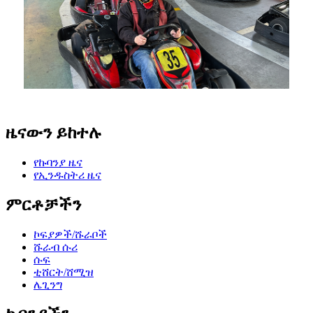
ዜናውን ይከተሉ
የኩባንያ ዜና
የኢንዱስትሪ ዜና
ምርቶቻችን
ኮፍያዎች/ሹራቦች
ሹራብ ሱሪ
ሱፍ
ቲሸርት/ሸሚዝ
ሌጊንግ