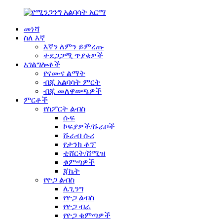
መነሻ
ስለ እኛ
እኛን ለምን ይምረጡ
ተደጋጋሚ ጥያቄዎች
አገልግሎቶች
የናሙና ልማት
ብጁ አልባሳት ምርት
ብጁ መለዋወጫዎች
ምርቶች
የስፖርት ልብስ
ሱፍ
ኮፍያዎች/ሹራቦች
ሹራብ ሱሪ
የታንክ ቶፕ
ቲሸርት/ሸሚዝ
ቁምጣዎች
ጃኬት
የዮጋ ልብስ
ሌጊንግ
የዮጋ ልብስ
የዮጋ ብራ
የዮጋ ቁምጣዎች