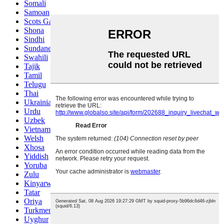
Somali
Samoan
Scots Gaelic
Shona
Sindhi
Sundanese
Swahili
Tajik
Tamil
Telugu
Thai
Ukrainian
Urdu
Uzbek
Vietnamese
Welsh
Xhosa
Yiddish
Yoruba
Zulu
Kinyarwanda
Tatar
Oriya
Turkmen
Uyghur