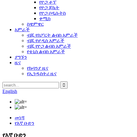
የዮጋ ቶፕ
የዮጋ ጃኬት
የዮጋ ቦዲሱትስ
ቀሚስ
ስዊምዌር
አምራች
ብጁ የስፖርት ልብስ አምራች
ብጁ የሆዲስ አምራች
ብጁ የዮጋ ልብስ አምራች
የቴኒስ ልብስ አምራች
ያግኙን
ዜና
የኩባንያ ዜና
የኢንዱስትሪ ዜና
English
መነሻ
የእኛ ቡድን
የእኛ ቡድን