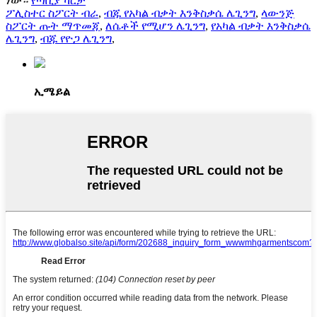
ነው።
የጣቢያ ካርታ
ፖሊስተር ስፖርት ብራ
,
ብጁ የአካል ብቃት እንቅስቃሴ ሌጊንግ
,
ላውንጅ
ስፖርት ጡት ማጥመጃ
,
ለሴቶች የሚሆን ሌጊንግ
,
የአካል ብቃት እንቅስቃሴ
ሌጊንግ
,
ብጁ የዮጋ ሌጊንግ
,
ኢሜይል