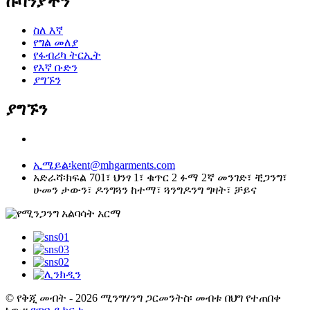
ኩባንያችን
ስለ እኛ
የግል መለያ
የፋብሪካ ትርኢት
የእኛ ቡድን
ያግኙን
ያግኙን
ኢሜይል፡
kent@mhgarments.com
አድራሻ፡
ክፍል 701፣ ህንፃ 1፣ ቁጥር 2 ፉማ 2ኛ መንገድ፣ ቺጋንግ፣
ሁመን ታውን፣ ዶንግጓን ከተማ፣ ጓንግዶንግ ግዛት፣ ቻይና
© የቅጂ መብት - 2026 ሚንግሃንግ ጋርመንትስ፡ መብቱ በህግ የተጠበቀ