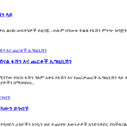
ሽን ላይ
ልብስ መፍትሄዎች ይዘጋጁ - ሁሉም በዓመቱ ትልቁ የፋሽን ምንጭ ዝግጅት ላይ! የቡ
ናሽናል ፋሽን እና ጨርቆች ኤግዚቢሽን
ሚገኘው የሶርስ ፋሽን ዓለም አቀፍ የፋሽን እና የጨርቃጨርቅ ኤግዚቢሽን ላይ 
ያዎችን በማሰባሰብ...
ሪካውን ይጎብኙ
የዲዛይን ራእዮችን እንኳን ወደ ተጨባጭ እውነታዎች እንድንቀይር ያስችለናል፤