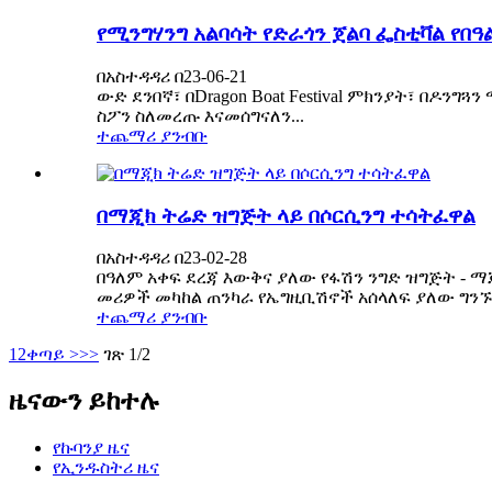
የሚንግሃንግ አልባሳት የድራጎን ጀልባ ፌስቲቫል የበ
በአስተዳዳሪ በ23-06-21
ውድ ደንበኛ፣ በDragon Boat Festival ምክንያት፣ በዶን
ስፖን ስለመረጡ እናመሰግናለን...
ተጨማሪ ያንብቡ
በማጂክ ትሬድ ዝግጅት ላይ በሶርሲንግ ተሳትፈዋል
በአስተዳዳሪ በ23-02-28
በዓለም አቀፍ ደረጃ እውቅና ያለው የፋሽን ንግድ ዝግጅት - ማ
መሪዎች መካከል ጠንካራ የኤግዚቢሽኖች አሰላለፍ ያለው ግንኙነ
ተጨማሪ ያንብቡ
1
2
ቀጣይ >
>>
ገጽ 1/2
ዜናውን ይከተሉ
የኩባንያ ዜና
የኢንዱስትሪ ዜና