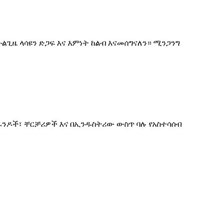
ም ሁልጊዜ ላሳዩን ድጋፍ እና እምነት ከልብ እናመሰግናለን። ሚንጋንግ
 ብራንዶች፣ ቸርቻሪዎች እና በኢንዱስትሪው ውስጥ ባሉ የአስተሳሰብ