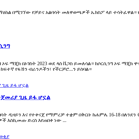
 ማዕከል በሚገኘው የቻይና አልባሳት መለዋወጫዎች ኤክስፖ ላይ ተሳትፈዋል። 
ሲንግ
 ኦፍ ማጂክ በኦገስት 2023 ወደ ላስ ቬጋስ ይመለሳል። ከሶርሲንግ ኦፍ ማጂክ
ከፍተኛ የፋሽን ብራንዶችን፣ የችርቻሮ...ን ይስባል።
መጀመሪያ ጊዜ ይፋ ሆኗል
ት ዲዛይን እና የተቀናጀ የማምረቻ ተቋም በቅርቡ ከሐምሌ 16-18 በለንደን ትር
ች እስኪመጡ ድረስ እየጠበቀ ነው ...