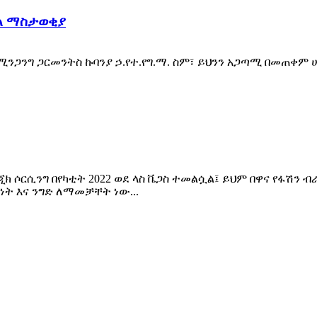
ዓል ማስታወቂያ
ግጓን ሚንጋንግ ጋርመንትስ ኩባንያ ኃ.የተ.የግ.ማ. ስም፣ ይህንን አጋጣሚ በመጠቀ
ጂክ ሶርሲንግ በየካቲት 2022 ወደ ላስ ቬጋስ ተመልሷል፤ ይህም በዋና የፋሽን
ት እና ንግድ ለማመቻቸት ነው...