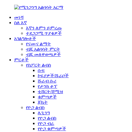
መነሻ
ስለ እኛ
እኛን ለምን ይምረጡ
ተደጋጋሚ ጥያቄዎች
አገልግሎቶች
የናሙና ልማት
ብጁ አልባሳት ምርት
ብጁ መለዋወጫዎች
ምርቶች
የስፖርት ልብስ
ሱፍ
ኮፍያዎች/ሹራቦች
ሹራብ ሱሪ
የታንክ ቶፕ
ቲሸርት/ሸሚዝ
ቁምጣዎች
ጃኬት
የዮጋ ልብስ
ሌጊንግ
የዮጋ ልብስ
የዮጋ ብራ
የዮጋ ቁምጣዎች