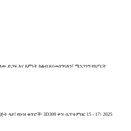
ው ድጋፍ እና እምነት ከልብ እናመሰግናለን! ሚንጋንግ የስፖርት
ይ! የቡዝ ቁጥሮች፡ 3D309 ቀን፡ ሴፕቴምበር 15 - 17፣ 2025