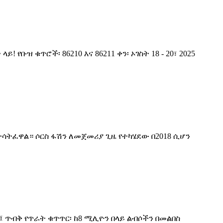
ዝ ቁጥሮች፡ 86210 እና 86211 ቀን፡ ኦገስት 18 - 20፣ 2025
ተሳትፈዋል። ሶርስ ፋሽን ለመጀመሪያ ጊዜ የተካሄደው በ2018 ሲሆን
 ጥብቅ የጥራት ቁጥጥር፡ ከ8 ሚሊዮን በላይ ልብሶችን በመልበስ