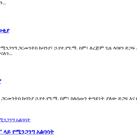
...
ወቂያ
ንጋንግ ጋርመንትስ ኩባንያ፣ ኃ.የተ.የግ.ማ. ስም፣ ለረጅም ጊዜ ላሳዩን ድጋፍ እ
ለን...
ያ
 ጋርመንትስ ኩባንያ ኃ.የተ.የግ.ማ. ስም፣ ስለሰጡን ቀጣይነት ያለው ድጋፍ እና 
ላይ የሚንጋንግ አልባሳት