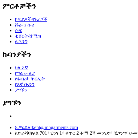
ምርቶቻችን
ኮፍያዎች/ሹራቦች
ሹራብ ሱሪ
ሱፍ
ቲሸርት/ሸሚዝ
ሌጊንግ
ኩባንያችን
ስለ እኛ
የግል መለያ
የፋብሪካ ትርኢት
የእኛ ቡድን
ያግኙን
ያግኙን
ኢሜይል፡
kent@mhgarments.com
አድራሻ፡
ክፍል 701፣ ህንፃ 1፣ ቁጥር 2 ፉማ 2ኛ መንገድ፣ ቺጋንግ፣ 