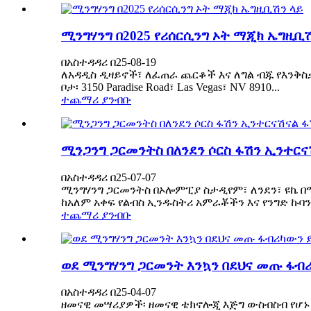
ሚንግሃንግ በ2025 የሪሰርሲንግ ኦት ማጂክ ኤግዚቢ
በአስተዳዳሪ በ25-08-19
ለአዳዲስ ዲዛይኖች፣ ለፈጠራ ጨርቆች እና ለግል ብጁ የእንቅስቃሴ 
ቦታ፡ 3150 Paradise Road፣ Las Vegas፣ NV 8910...
ተጨማሪ ያንብቡ
ሚንጋንግ ጋርመንትስ በለንደን ሶርስ ፋሽን ኢንተር
በአስተዳዳሪ በ25-07-07
ሚንግሃንግ ጋርመንትስ በኦሎምፒያ ስታዲየም፣ ለንደን፣ ዩኬ በ
ከአለም አቀፍ የልብስ ኢንዱስትሪ አምራቾችን እና የንግድ ኩባን
ተጨማሪ ያንብቡ
ወደ ሚንግሃንግ ጋርመንት እንኳን በደህና መጡ ፋብ
በአስተዳዳሪ በ25-04-07
ዘመናዊ መሣሪያዎች፡ ዘመናዊ ቴክኖሎጂ እጅግ ውስብስብ የሆኑ 