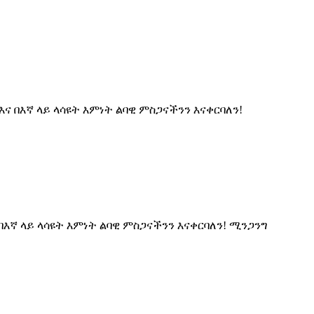
ና በእኛ ላይ ላሳዩት እምነት ልባዊ ምስጋናችንን እናቀርባለን!
በእኛ ላይ ላሳዩት እምነት ልባዊ ምስጋናችንን እናቀርባለን! ሚንጋንግ