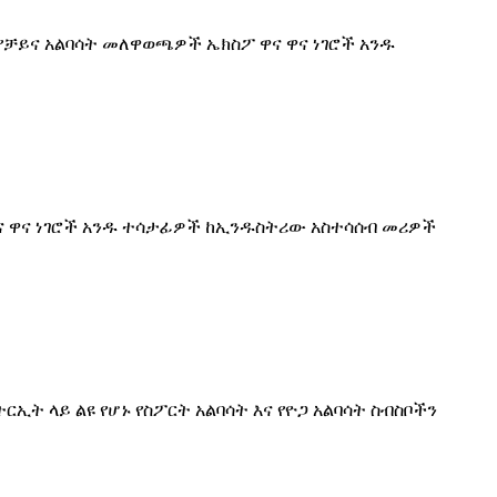
የቻይና አልባሳት መለዋወጫዎች ኤክስፖ ዋና ዋና ነገሮች አንዱ
 ዋና ዋና ነገሮች አንዱ ተሳታፊዎች ከኢንዱስትሪው አስተሳሰብ መሪዎች
ኢት ላይ ልዩ የሆኑ የስፖርት አልባሳት እና የዮጋ አልባሳት ስብስቦችን