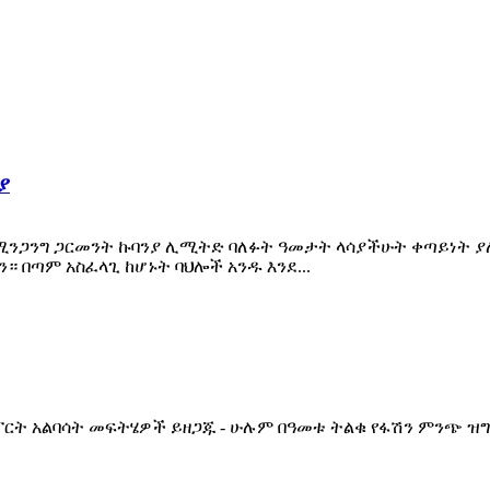
ያ
ሚንጋንግ ጋርመንት ኩባንያ ሊሚትድ ባለፉት ዓመታት ላሳያችሁት ቀጣይነት ያለ
። በጣም አስፈላጊ ከሆኑት ባህሎች አንዱ እንደ...
ት አልባሳት መፍትሄዎች ይዘጋጁ - ሁሉም በዓመቱ ትልቁ የፋሽን ምንጭ ዝግጅት ላ