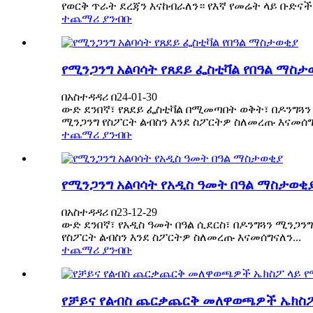
የወርቅ ጥራት ደረጃን እናከብራለን። የእኛ የመሬት ላይ ቡድናችን
ተጨማሪ ያንብቡ
የሚንጋንግ አልባሳት የጸደይ ፌስቲቫል የበዓል ማስታ
በአስተዳዳሪ በ24-01-30
ውድ ደንበኛ፣ የጸደይ ፌስቲቫል በሚመጣበት ወቅት፣ በዶንግጓን ሚ
ሚንጋንግ የስፖርት ልብስን እንደ ስፖርትዎ ስለመረጡ እናመሰግና
ተጨማሪ ያንብቡ
የሚንጋንግ አልባሳት የአዲስ ዓመት በዓል ማስታወቂ
በአስተዳዳሪ በ23-12-29
ውድ ደንበኛ፣ የአዲስ ዓመት በዓል ሲደርስ፣ በዶንግጓን ሚንጋንግ
የስፖርት ልብስን እንደ ስፖርትዎ ስለመረጡ እናመሰግናለን...
ተጨማሪ ያንብቡ
የቻይና የልብስ ጨርቃጨርቅ መለዋወጫዎች ኤክስፖ 