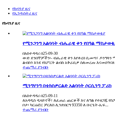
የኩባንያ ዜና
የኢንዱስትሪ ዜና
የኩባንያ ዜና
የሚንጋንግ አልባሳት ብሔራዊ ቀን የበዓል ማስታወቂ
በአስተዳዳሪ በ25-09-30
ውድ ደንበኞቻችን፡- ብሔራዊ ቀን እየቀረበ ሲመጣ፣ ዶንግጓን 
ልብስን እንደ የስፖርት ልብስ አቅራቢዎ ስለመረጡ እናመሰግናለን
ተጨማሪ ያንብቡ
ሚንግሃንግ በቴክስዎርልድ አልባሳት ሶርሲንግ ፓሪስ
በአስተዳዳሪ በ25-09-11
ለአዳዲስ ዲዛይኖች፣ ለፈጠራ ጨርቆች እና ለግል የተዘጋጁ የስፖር
ቦታ፡ ካርሬፎር ቻርለስ ሊንድበርግ 93350 ለ ቡርጌት-ኤፍ...
ተጨማሪ ያንብቡ