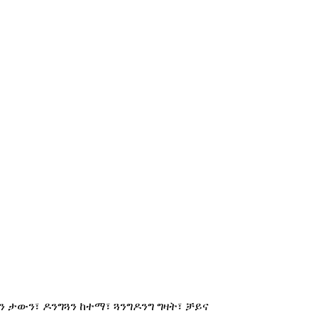
ሁመን ታውን፣ ዶንግጓን ከተማ፣ ጓንግዶንግ ግዛት፣ ቻይና