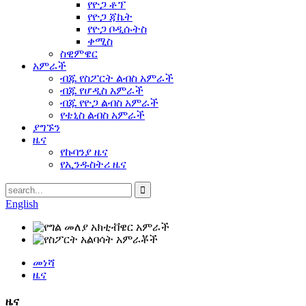
የዮጋ ቶፕ
የዮጋ ጃኬት
የዮጋ ቦዲሱትስ
ቀሚስ
ስዊምዌር
አምራች
ብጁ የስፖርት ልብስ አምራች
ብጁ የሆዲስ አምራች
ብጁ የዮጋ ልብስ አምራች
የቴኒስ ልብስ አምራች
ያግኙን
ዜና
የኩባንያ ዜና
የኢንዱስትሪ ዜና
English
መነሻ
ዜና
ዜና