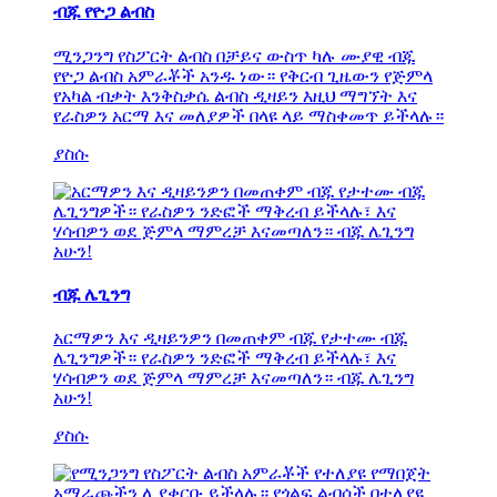
ብጁ የዮጋ ልብስ
ሚንጋንግ የስፖርት ልብስ በቻይና ውስጥ ካሉ ሙያዊ ብጁ
የዮጋ ልብስ አምራቾች አንዱ ነው። የቅርብ ጊዜውን የጅምላ
የአካል ብቃት እንቅስቃሴ ልብስ ዲዛይን እዚህ ማግኘት እና
የራስዎን አርማ እና መለያዎች በላዩ ላይ ማስቀመጥ ይችላሉ።
ያስሱ
ብጁ ሌጊንግ
አርማዎን እና ዲዛይንዎን በመጠቀም ብጁ የታተሙ ብጁ
ሌጊንግዎች። የራስዎን ንድፎች ማቅረብ ይችላሉ፣ እና
ሃሳብዎን ወደ ጅምላ ማምረቻ እናመጣለን። ብጁ ሌጊንግ
አሁን!
ያስሱ