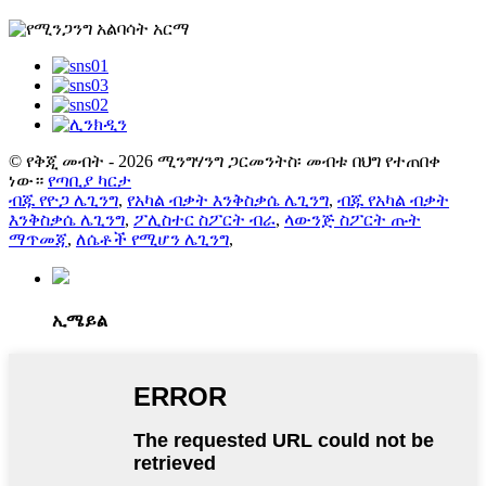
© የቅጂ መብት - 2026 ሚንግሃንግ ጋርመንትስ፡ መብቱ በህግ የተጠበቀ
ነው።
የጣቢያ ካርታ
ብጁ የዮጋ ሌጊንግ
,
የአካል ብቃት እንቅስቃሴ ሌጊንግ
,
ብጁ የአካል ብቃት
እንቅስቃሴ ሌጊንግ
,
ፖሊስተር ስፖርት ብራ
,
ላውንጅ ስፖርት ጡት
ማጥመጃ
,
ለሴቶች የሚሆን ሌጊንግ
,
ኢሜይል