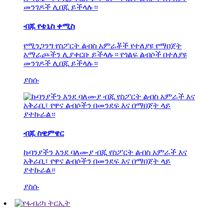
ብጁ የቴኒስ ቀሚስ
የሚንጋንግ የስፖርት ልብስ አምራቾች የተለያዩ የማበጀት
አማራጮችን ሊያቀርቡ ይችላሉ። የጎልፍ ልብሶች በተለያዩ
መንገዶች ሊበጁ ይችላሉ።
ያስሱ
ብጁ ስዊምዌር
ኩባንያችን እንደ ባለሙያ ብጁ የስፖርት ልብስ አምራች እና
አቅራቢ፣ የዋና ልብሶችን በመንደፍ እና በማበጀት ላይ
ያተኩራል።
ያስሱ