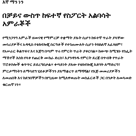
እኛ ማን ነን
በቻይና ውስጥ ከፍተኛ የስፖርት አልባሳት
አምራቾች
የሚንጋንግ አምራች ዘመናዊ የማምረቻ ተቋማት ያሉት ሲሆን ከፍተኛ ጥራት ያላቸው
መሳሪያዎችና አዳዲስ የቴክኖሎጂ ስርዓቶች የተገጠሙለት ሲሆን ትክክለኛ አፈፃፀም፣
የአሠራር ቅልጥፍና እና እጅግ በጣም ጥሩ የምርት ጥራት ያቀርባል። ከውጭ ከሚገቡ የስፌት
ማሽኖች እስከ የላቀ የጨርቅ ሙከራ ድረስ፣ እያንዳንዱ የምርት ደረጃ በጥብቅ የጥራት
ፕሮቶኮሎች ቁጥጥር ይደረግበታል። ቀጣይነት ያለው የቴክኖሎጂ እድገት ለማድረግ፣
ምርታማነትን ለማሳደግ ሂደቶቻችንን ያለማቋረጥ ለማሻሻል፣ የእጅ መመሪያዎችን
ለመጠበቅ እና ከደንበኞቻችን በየጊዜው ከሚለዋወጡት መስፈርቶች ጋር በንቃት ለመላመድ
ቁርጠኛ ነን።