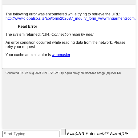
ለመፈለግ Enter ወይም ለመዝጋት