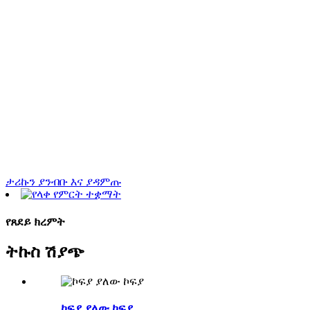
ታሪኩን ያንብቡ እና ያዳምጡ
የጸደይ ክረምት
ትኩስ ሽያጭ
ኮፍያ ያለው ኮፍያ