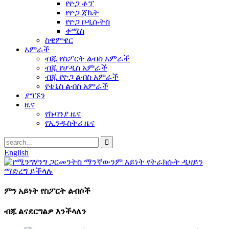
የዮጋ ቶፕ
የዮጋ ጃኬት
የዮጋ ቦዲሱትስ
ቀሚስ
ስዊምዌር
አምራች
ብጁ የስፖርት ልብስ አምራች
ብጁ የሆዲስ አምራች
ብጁ የዮጋ ልብስ አምራች
የቴኒስ ልብስ አምራች
ያግኙን
ዜና
የኩባንያ ዜና
የኢንዱስትሪ ዜና
English
ምን አይነት የስፖርት ልብሶች
ብጁ ልናደርግልዎ እንችላለን