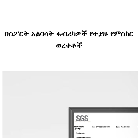
በስፖርት አልባሳት ፋብሪካዎች የተያዙ የምስክር
ወረቀቶች