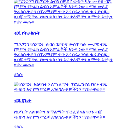
ብጁ የትራክሱት
ሚንጋንግ የስፖርት ልብስ በቻይና ውስጥ ካሉ ሙያዊ ብጁ
የጅምላ የትራክ ልብስ አምራቾች አንዱ ነው። የግል መለያ
ትራክሱትዎን በፕሪሚየም ጥጥ እና በፈረንሳይ ቴሪ ያብጁ።
ሊበጁ የሚችሉ የሎጎ ቴክኒክን እና ቀለሞችን ለማየት እንኳን
ደህና መጡ።
ያስሱ
ብጁ ጃኬት
የስፖርት አልባሳትን ለማልማት ፕሮፌሽናል የሆኑ ብጁ
ዲዛይን እና የማምረቻ አገልግሎቶቻችንን ማስተዋወቅ።
ያስሱ